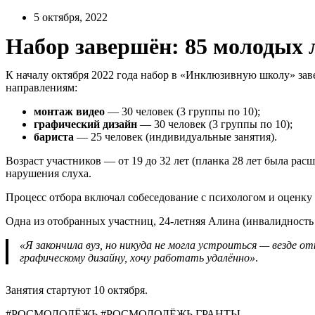
Перейти
5 октября, 2022
к
Набор завершён: 85 молодых
содержимому
К началу октября 2022 года набор в «Инклюзивную школу» зав
направлениям:
монтаж видео
— 30 человек (3 группы по 10);
графический дизайн
— 30 человек (3 группы по 10);
бариста
— 25 человек (индивидуальные занятия).
Возраст участников — от 19 до 32 лет (планка 28 лет была рас
нарушения слуха.
Процесс отбора включал собеседование с психологом и оценку 
Одна из отобранных участниц, 24-летняя Алина (инвалидность п
«Я закончила вуз, но никуда не могла устроиться — везде о
графическому дизайну, хочу работать удалённо»
.
Занятия стартуют 10 октября.
#РОСМОЛОДЁЖЬ #РОСМОЛОДЁЖЬ.ГРАНТЫ