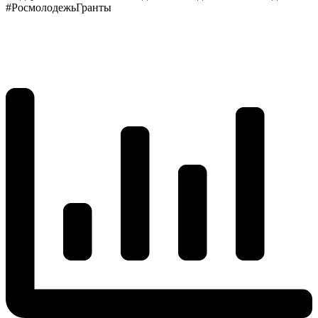
#РосмолодежьГранты