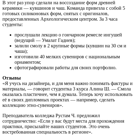
В этот раз упор сделали на воссоздание форм древней
керамики — кувшинов и чаш. Команда привезла с собой 5
готовых силиконовых форм, снятых с оригиналов,
предоставленных Археологическим центром. За 3 часа
студенты:
прослушали лекцию о гончарном ремесле ингушей
(ведущий — Умалат Гадиев);
залили смолу в 2 крупные формы (кувшин на 30 см и
чаша);
изготовили 40 мелких сувениров с национальным
орнаментом;
сфотографировали работы для своих портфолио.
Отзывы
«Я учусь на дизайнера, и для меня важно понимать фактуры и
материалы, — говорит студентка 3 курса Алина Ш. — Смола
оказалась пластичнее, чем я думала. Теперь хочу использовать
её в своих дипломных проектах — например, сделать
коллекцию этно-сувениров».
Преподаватель колледжа Рустам Ч. предложил
сотрудничество: «Если у вас будут места для прохождения
практики, присылайте наших студентов. Это очень
востребованная специальность в регионе».