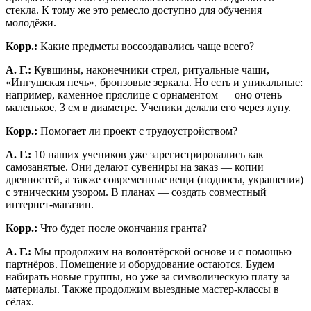
стекла. К тому же это ремесло доступно для обучения
молодёжи.
Корр.:
Какие предметы воссоздавались чаще всего?
А. Г.:
Кувшины, наконечники стрел, ритуальные чаши,
«Ингушская печь», бронзовые зеркала. Но есть и уникальные:
например, каменное пряслице с орнаментом — оно очень
маленькое, 3 см в диаметре. Ученики делали его через лупу.
Корр.:
Помогает ли проект с трудоустройством?
А. Г.:
10 наших учеников уже зарегистрировались как
самозанятые. Они делают сувениры на заказ — копии
древностей, а также современные вещи (подносы, украшения)
с этническим узором. В планах — создать совместный
интернет-магазин.
Корр.:
Что будет после окончания гранта?
А. Г.:
Мы продолжим на волонтёрской основе и с помощью
партнёров. Помещение и оборудование остаются. Будем
набирать новые группы, но уже за символическую плату за
материалы. Также продолжим выездные мастер-классы в
сёлах.