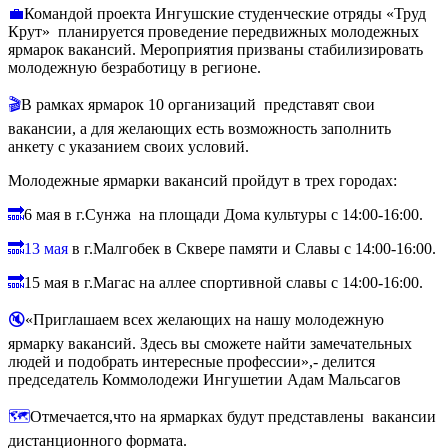
💼
Командой проекта Ингушские студенческие отряды «Труд
Крут» планируется проведение передвижных молодежных
ярмарок вакансий. Мероприятия призваны стабилизировать
молодежную безработицу в регионе.
🎬
В рамках ярмарок 10 организаций
представят свои
вакансии, а для желающих есть возможность заполнить
анкету с указанием своих условий.
Молодежные ярмарки вакансий пройдут в трех городах:
🔜
6 мая в г.Сунжа
на площади Дома культуры с 14:00-16:00.
🔜13 мая
в г.Малгобек в Сквере памяти и Славы с 14:00-16:00.
🔜
15 мая в г.Магас на аллее спортивной славы с 14:00-16:00.
🔇
«Приглашаем всех желающих на нашу молодежную
ярмарку вакансий. Здесь вы сможете найти замечательных
людей и подобрать интересные профессии»,- делится
председатель Коммолодежи Ингушетии Адам Мальсагов
🗺
Отмечается,что на ярмарках будут представлены
вакансии
дистанционного формата.