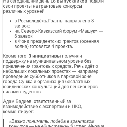
На сегодняшний день
18 выпускников
подали
свои проекты на грантовые конкурсы
различных уровней:
в Росмолодёжь.Гранты направлено 8
заявок;
на Северо-Кавказский форум «Машук» —
6 заявок;
в Фонд президентских грантов (осенняя
волна) готовятся 4 проекта.
Кроме того,
3 инициативы
получили
поддержку на муниципальном уровне без
привлечения грантовых средств. Речь идёт о
небольших локальных проектах — например,
проведение субботников в парковой зоне
города Сунжа и организация бесплатных
юридических консультаций для пенсионеров
силами студентов.
Адам Бадиев, ответственный за
взаимодействие с экспертами и НКО,
комментирует:
«Важно понимать: победа в грантовом
конкурсе — не единственный успех. Многие