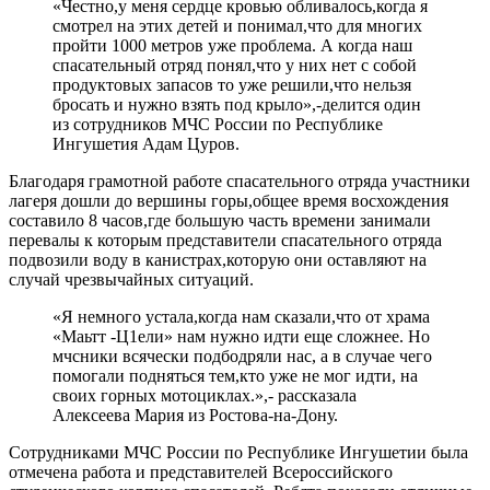
«Честно,у меня сердце кровью обливалось,когда я
смотрел на этих детей и понимал,что для многих
пройти 1000 метров уже проблема. А когда наш
спасательный отряд понял,что у них нет с собой
продуктовых запасов то уже решили,что нельзя
бросать и нужно взять под крыло»,-делится один
из сотрудников МЧС России по Республике
Ингушетия Адам Цуров.
Благодаря грамотной работе спасательного отряда участники
лагеря дошли до вершины горы,общее время восхождения
составило 8 часов,где большую часть времени занимали
перевалы к которым представители спасательного отряда
подвозили воду в канистрах,которую они оставляют на
случай чрезвычайных ситуаций.
«Я немного устала,когда нам сказали,что от храма
«Маьтт -Ц1ели» нам нужно идти еще сложнее. Но
мчсники всячески подбодряли нас, а в случае чего
помогали подняться тем,кто уже не мог идти, на
своих горных мотоциклах.»,- рассказала
Алексеева Мария из Ростова-на-Дону.
Сотрудниками МЧС России по Республике Ингушетии была
отмечена работа и представителей Всероссийского