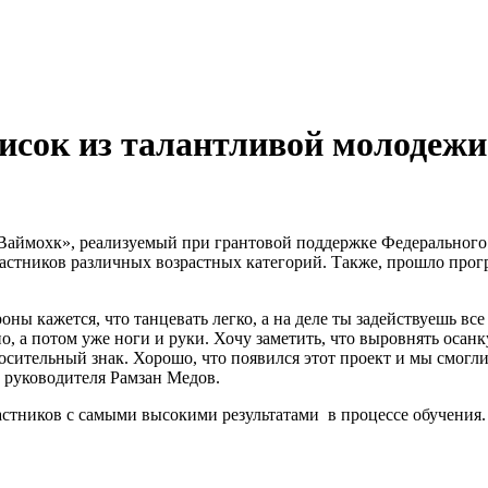
сок из талантливой молодежи
Ваймохк», реализуемый при грантовой поддержке Федерального 
астников различных возрастных категорий. Также, прошло прог
оны кажется, что танцевать легко, а на деле ты задействуешь вс
но, а потом уже ноги и руки. Хочу заметить, что выровнять оса
сительный знак. Хорошо, что появился этот проект и мы смогли 
ь руководителя Рамзан Медов.
астников с самыми высокими результатами в процессе обучения.