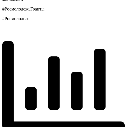
#РосмолодежьГранты
#Росмолодежь