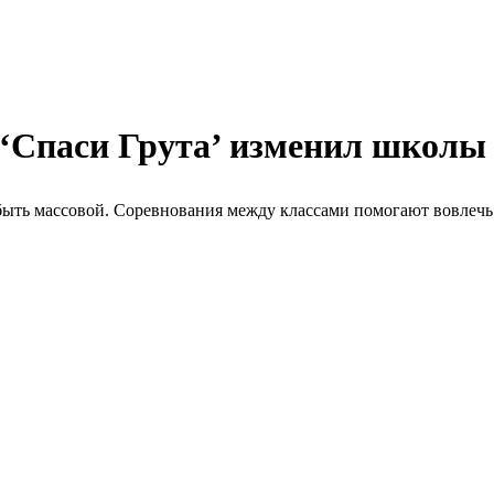
т ‘Спаси Грута’ изменил школ
 быть массовой. Соревнования между классами помогают вовлеч