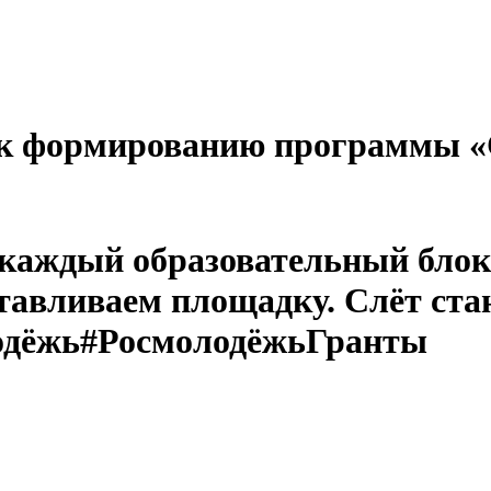
 к формированию программы «С
аждый образовательный блок,
тавливаем площадку. Слёт ста
лодёжь#РосмолодёжьГранты