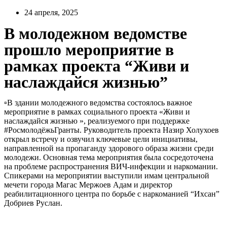
Перейти
24 апреля, 2025
к
В молодежном ведомстве
содержимому
прошло мероприятие в
рамках проекта “Живи и
наслаждайся жизнью”
▫️В здании молодежного ведомства состоялось важное
мероприятие в рамках социального проекта «Живи и
наслаждайся жизнью », реализуемого при поддержке
#РосмолодёжьГранты. Руководитель проекта Назир Холухоев
открыл встречу и озвучил ключевые цели инициативы,
направленной на пропаганду здорового образа жизни среди
молодежи. Основная тема мероприятия была сосредоточена
на проблеме распространения ВИЧ-инфекции и наркомании.
Спикерами на мероприятии выступили имам центральной
мечети города Магас Мержоев Адам и директор
реабилитационного центра по борьбе с наркоманией “Ихсан”
Добриев Руслан.